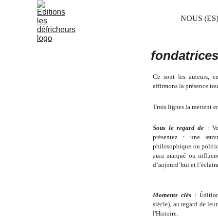
NOUS (ES
fondatrices
Ce sont les auteurs, c
affirmons la présence to
Trois lignes la mettent e
Sous le regard de
: Vo
présentez : une œuvre
philosophique ou politi
aura marqué ou influen
d’aujourd’hui et l’éclair
Moments clés
: Éditio
siècle), au regard de le
l'Histoire.