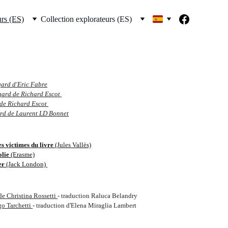
urs (ES)
Collection explorateurs (ES)
gard d'Eric Fabre
egard de Richard Escot 
 de Richard Escot
ard de Laurent LD Bonnet
les victimes du livre 
(Jules Vallès)
lie 
(Erasme)
er 
(Jack London) 
de Christina Rossetti 
-
traduction Raluca Belandry
go Tarchetti 
- traduction d'Elena Miraglia Lambert