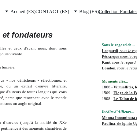
)
Accueil (ES)
CONTACT (ES)
Blog (ES)
Collection Fondate
 et fondateurs
Sous le regard de ...
elles et ceux d'avant nous, dont nous
Leopardi
, 
sous le re
ujours vivante.
Pétrarque 
sous le r
Kant,
sous le regard
n lumière,
London
, 
sous le reg
us - nos défricheurs - sélectionnez et
Moments clés... 
, ou un extrait d'œuvre littéraire,
1866
 - 
Virtuallités, 
que d'auteurs de toutes langues qui vous
1509 - 
Eloge de la Fo
cé, parce que résonnant avec le monde
1908 - 
Le Talon de f
ant sous un angle original.
Inédits d'Ailleurs... 
Monna Innominata 
n d’œuvres (jusqu'à la moitié du XXe
Paolina
, de Iginio U
ur pertinence à des moments charnières de