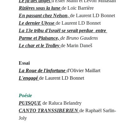
Le fil des anges
d'Ester Mann et Lévon Minasian
Rizières sous la lune
de Loïc Barrière
En passant chez Nelson
, 
de Laurent LD Bonnet
Le dernier Ulysse 
de Laurent LD Bonnet
La 13e tribu d'Israël se serait perdue  entre 
Parme et Plaisance,
de Bruno Gaudens
Le char et le Trolley 
de Marin 
Dane
š
Essai
La Roue de l'infortune
d'Olivier Maillart
L'engagé
de Laurent LD Bonnet
Poésie
PUISQUE
de Raluca Belandry
CANTO TRANSSIBERIEN
de Raphaël Sarlin-
Joly