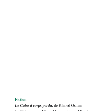
Fiction
Le Caire à corps perdu
, 
de Khaled Osman