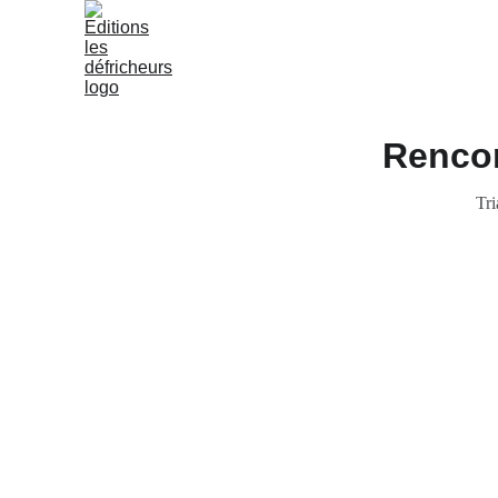
Rencon
Tri